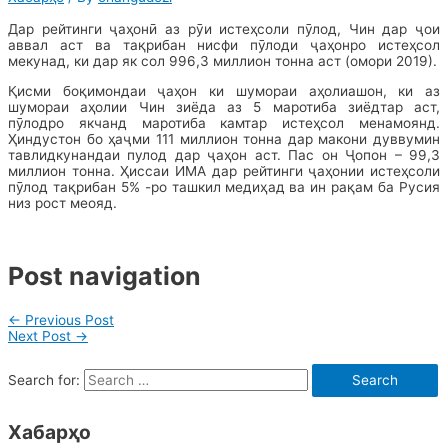
Дар рейтинги ҷаҳонӣ аз рӯи истеҳсоли пӯлод, Чин дар ҷои
аввал аст ва тақрибан нисфи пӯлоди ҷаҳонро истеҳсол
мекунад, ки дар як сол 996,3 миллион тонна аст (омори 2019).
Қисми боқимондаи ҷаҳон ки шумораи аҳолиашон, ки аз
шумораи аҳолии Чин зиёда аз 5 маротиба зиёдтар аст,
пӯлодро якчанд маротиба камтар истеҳсол менамоянд.
Ҳиндустон бо ҳаҷми 111 миллион тонна дар макони дуввумин
тавлидкунандаи пулод дар ҷаҳон аст. Пас он Ҷопон – 99,3
миллион тонна. Ҳиссаи ИМА дар рейтинги ҷаҳонии истеҳсоли
пӯлод тақрибан 5% -ро ташкил медиҳад ва ин рақам ба Русия
низ рост меояд.
Post navigation
←
Previous Post
Next Post
→
Search for:
Хабарҳо