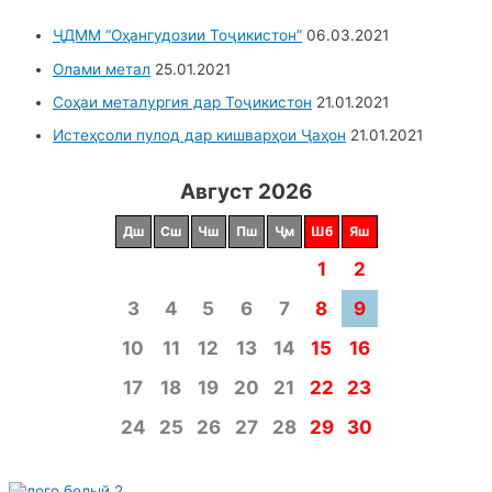
ҶДММ “Оҳангудозии Тоҷикистон”
06.03.2021
Олами метал
25.01.2021
Соҳаи металургия дар Тоҷикистон
21.01.2021
Истеҳсоли пулод дар кишварҳои Ҷаҳон
21.01.2021
Август 2026
Дш
Сш
Чш
Пш
Ҷм
Шб
Яш
1
2
3
4
5
6
7
8
9
10
11
12
13
14
15
16
17
18
19
20
21
22
23
24
25
26
27
28
29
30