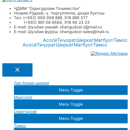
ҶДММ "Оҳангудозии Тоҷикистон"
Ноҳияи Рӯдакӣ, ҷ. Чоргултеппа, деҳаи Куктош
Тел: (+992) 999 998 888, 918 889 577
(+992) 881 08 6666, 918 96 23 23
E-mail: Шуъбаи умумӣ: ohangudozii.tj@mail.ru
E-mail: Шуъбаи фурӯш: ohangudozi-sales@mail.ru
Асосӣ
Тиҷорат
Ширкат
Матбуот
Тамос
Асосӣ
Тиҷорат
Ширкат
Матбуот
Тамос
Дар бораи ширкат
Menu Toggle
Маҳсулот
Menu Toggle
Оҳангудозӣ
Menu Toggle
Тамос