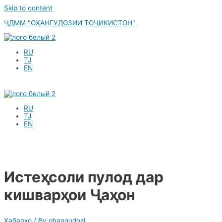
Skip to content
ҶДММ "ОҲАНГУДОЗИИ ТОҶИКИСТОН"
RU
TJ
EN
RU
TJ
EN
Истеҳсоли пулод дар
кишварҳои Ҷаҳон
Хабарҳо
/ By
ohangudozi